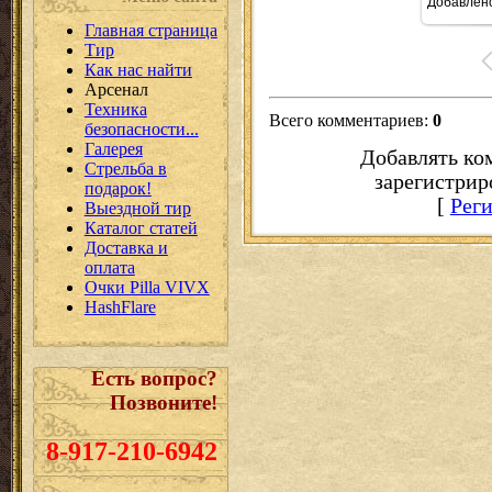
Добавлен
16
Главная страница
Тир
Как нас найти
Арсенал
Техника
Всего комментариев
:
0
безопасности...
Галерея
Добавлять ко
Стрельба в
зарегистрир
подарок!
[
Рег
Выездной тир
Каталог статей
Доставка и
оплата
Очки Pilla VIVX
HashFlare
Есть вопрос?
Позвоните!
8-917-210-6942