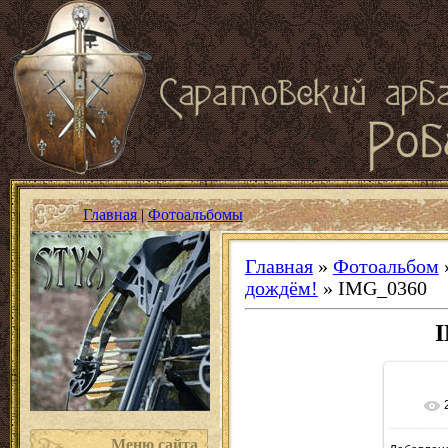
Главная
|
Фотоальбомы
Главная
»
Фотоальбом
дождём!
» IMG_0360
Меню сайта