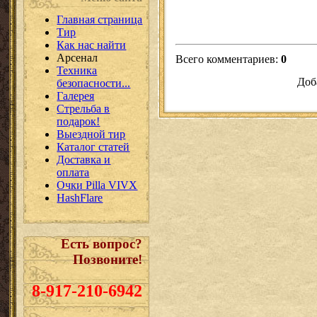
Главная страница
Тир
Как нас найти
Арсенал
Всего комментариев
:
0
Техника
Доб
безопасности...
Галерея
Стрельба в
подарок!
Выездной тир
Каталог статей
Доставка и
оплата
Очки Pilla VIVX
HashFlare
Есть вопрос?
Позвоните!
8-917-210-6942