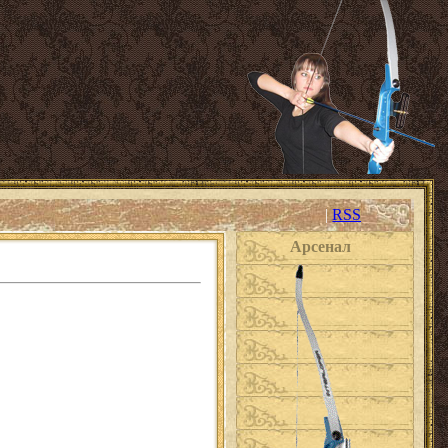
|
RSS
Арсенал