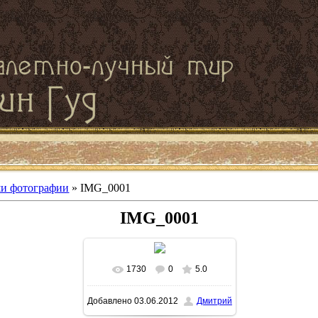
и фотографии
» IMG_0001
IMG_0001
1730
0
5.0
В реальном размере
Добавлено
03.06.2012
Дмитрий
1600x1200
/ 189.5Kb